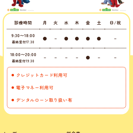
診療時間
月
火
水
木
金
土
日/祝
9:30〜18:00
●
－
●
●
●
●
－
最終受付17:30
18:00〜20:00
－
－
－
－
●
－
－
最終受付19:30
クレジットカード利用可
電子マネー利用可
デンタルローン取り扱い有