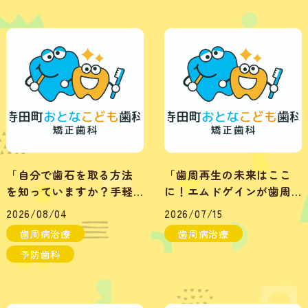
「自分で歯石を取る方法
「歯周再生の未来はここ
を知っていますか？手軽
に！エムドゲインが歯周
にスッキリした口元
疾患に革命をもたらす」
2026/08/04
2026/07/15
へ！」
歯周病治療
歯周病治療
予防歯科