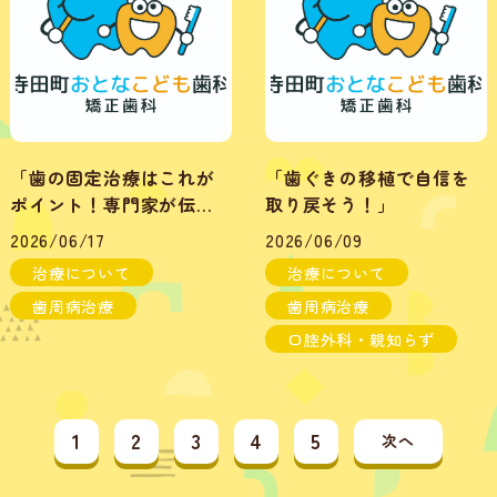
「歯の固定治療はこれが
「歯ぐきの移植で自信を
ポイント！専門家が伝
取り戻そう！」
授」
2026/06/17
2026/06/09
治療について
治療について
歯周病治療
歯周病治療
口腔外科・親知らず
1
2
3
4
5
次へ