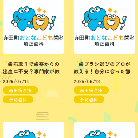
「歯石取りで歯茎からの
「歯ブラシ選びのプロが
出血に不安？専門家が教
教える！自分に合った歯
える原因と対処法」
ブラシの選び方」
2026/07/14
2026/06/18
歯周病治療
歯周病治療
予防歯科
予防歯科