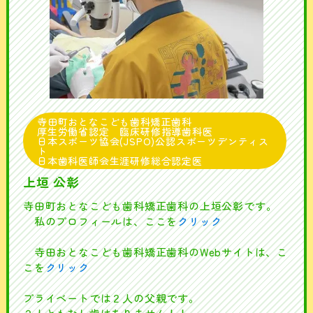
寺田町おとなこども歯科矯正歯科
厚生労働省認定 臨床研修指導歯科医
日本スポーツ協会(JSPO)公認スポーツデンティス
ト
日本歯科医師会生涯研修総合認定医
上垣 公彰
寺田町おとなこども歯科矯正歯科の上垣公彰です。
私のプロフィールは、ここを
クリック
寺田おとなこども歯科矯正歯科のWebサイトは、こ
こを
クリック
プライベートでは２人の父親です。