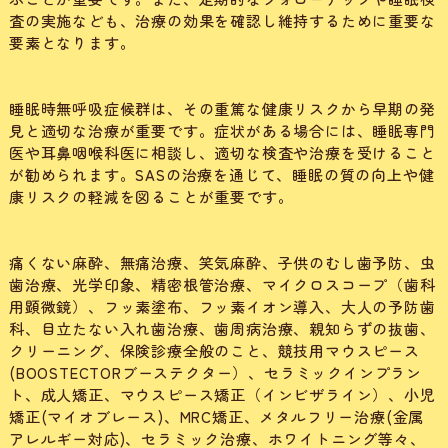
査の実施なども、治療の効果を確認し維持するために重要な
要素となります。
睡眠時無呼吸症候群は、その重篤な健康リスクから早期の発
見と適切な治療が重要です。症状がある場合には、睡眠専門
医や耳鼻咽喉科医に相談し、適切な検査や治療を受けること
が勧められます。SASの治療を通じて、睡眠の質の向上や健
康リスクの軽減を図ることが重要です。
痛くない麻酔、無痛治療、笑気麻酔、子供のむし歯予防、虫
歯治療、光学印象、精密根管治療、マイクロスコープ（歯科
用顕微鏡）、フッ素塗布、フッ素イオン導入、大人の予防歯
科、目立たない入れ歯治療、歯周病治療、親知らずの抜歯、
クリーニング、保険診療全般のこと、競技用マウスピース
(BOOSTECTORブーステクター）、セラミックインプラン
ト、成人矯正、マウスピース矯正（インビザライン）、小児
矯正(マイオブレース)、MRC矯正、メタルフリー治療(金属
アレルギー対応)、セラミック治療、ホワイトニング等々、