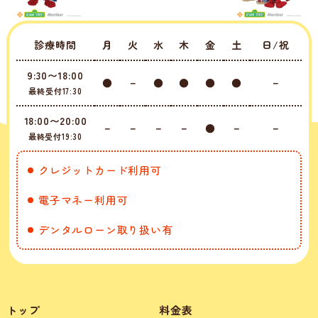
診療時間
月
火
水
木
金
土
日/祝
9:30〜18:00
●
－
●
●
●
●
－
最終受付17:30
18:00〜20:00
－
－
－
－
●
－
－
最終受付19:30
クレジットカード利用可
電子マネー利用可
デンタルローン取り扱い有
トップ
料金表