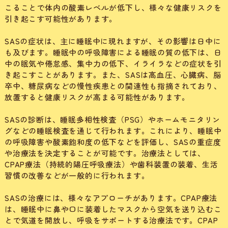
こることで体内の酸素レベルが低下し、様々な健康リスクを
引き起こす可能性があります。
SASの症状は、主に睡眠中に現れますが、その影響は日中に
も及びます。睡眠中の呼吸障害による睡眠の質の低下は、日
中の眠気や倦怠感、集中力の低下、イライラなどの症状を引
き起こすことがあります。また、SASは高血圧、心臓病、脳
卒中、糖尿病などの慢性疾患との関連性も指摘されており、
放置すると健康リスクが高まる可能性があります。
SASの診断は、睡眠多相性検査（PSG）やホームモニタリン
グなどの睡眠検査を通じて行われます。これにより、睡眠中
の呼吸障害や酸素飽和度の低下などを評価し、SASの重症度
や治療法を決定することが可能です。治療法としては、
CPAP療法（持続的陽圧呼吸療法）や歯科装置の装着、生活
習慣の改善などが一般的に行われます。
SASの治療には、様々なアプローチがあります。CPAP療法
は、睡眠中に鼻や口に装着したマスクから空気を送り込むこ
とで気道を開放し、呼吸をサポートする治療法です。CPAP