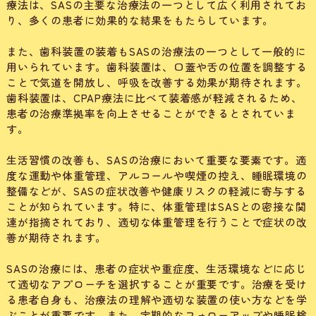
療法は、SASの主要な治療法の一つとして広く利用されてお
り、多くの患者に効果的な結果をもたらしています。
また、歯科装置の装着もSASの治療法の一つとして一般的に
用いられています。歯科装置は、口蓋や舌の位置を調整する
ことで気道を開放し、呼吸を改善する効果が期待されます。
歯科装置は、CPAP療法に比べて装着感が軽減されるため、
患者の治療準拠率を向上させることができるとされていま
す。
生活習慣の改善も、SASの治療において重要な要素です。適
度な運動や体重管理、アルコールや喫煙の控え、睡眠環境の
整備などが、SASの症状改善や健康リスクの軽減に寄与する
ことが知られています。特に、体重管理はSASとの密接な関
連が指摘されており、適切な体重管理を行うことで症状の改
善が期待されます。
SASの治療には、患者の症状や重症度、生活環境などに応じ
て適切なアプローチを選択することが重要です。治療を受け
る患者自身も、治療法の理解や適切な装置の使い方などを学
ぶことが重要です。また、定期的なフォローアップや睡眠検