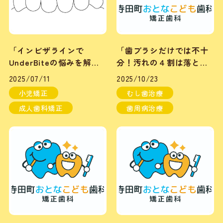
「インビザラインで
「歯ブラシだけでは不十
UnderBiteの悩みを解
分！汚れの４割は落とせ
決！専門家が語る最新治
ません！」
2025/07/11
2025/10/23
療法とは？」
小児矯正
むし歯治療
成人歯科矯正
歯周病治療