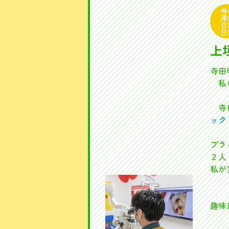
寺
厚
日
日
上
寺田
私の
寺田
ック
プラ
２人
私が
趣味