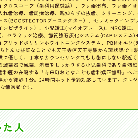
イクロスコープ（歯科用顕微鏡）、フッ素塗布、フッ素イオ
入れ歯治療、歯周病治療、親知らずの抜歯、クリーニング、
ス(BOOSTECTORブーステクター）、セラミックインプ
ンビザライン）、小児矯正(マイオブレース)、MRC矯正、
)、セラミック治療、歯質強石灰化システム(CAPシステム)
イブリッドポリリンホワイトニングシステム、PBMオルソ(
ならどんな些細なことでも天王寺区天王寺駅から環状線で１
供に優しく、丁寧なカウンセリングでむし歯にしない駅近く
の滅菌器で滅菌、消毒をしっかりする小児歯科であり歯髄細
歯科医の在籍する「寺田町おとなこども歯科矯正歯科」へご
停から徒歩１分。24時間ネット予約対応しています。クレ
能な歯医者です。
いた人