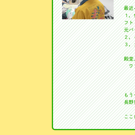
最近
１，
フト
元パ
２，
３，
殿堂
ワ
もう
長野
ここ