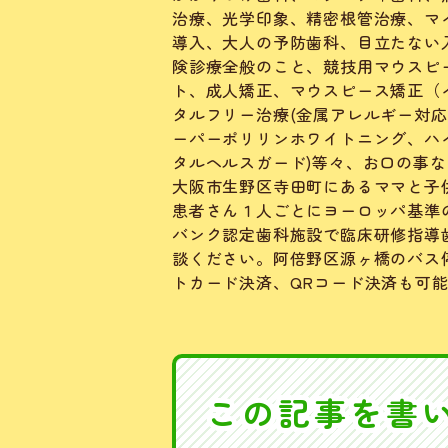
治療、光学印象、精密根管治療、マ
導入、大人の予防歯科、目立たない
険診療全般のこと、競技用マウスピー
ト、成人矯正、マウスピース矯正（イ
タルフリー治療(金属アレルギー対応
ーパーポリリンホワイトニング、ハ
タルヘルスガード)等々、お口の事
大阪市生野区寺田町にあるママと子
患者さん１人ごとにヨーロッパ基準
バンク認定歯科施設で臨床研修指導
談ください。阿倍野区源ヶ橋のバス
トカード決済、QRコード決済も可
この記事を書