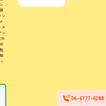
ン
保
ラン
メ
+ス
デン
駅の
の
胞
相
ジッ
06-6777-6288