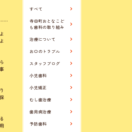
すべて
寺田町おとなこど
も歯科の取り組み
よ
治療について
よ
お口のトラブル
ら
スタッフブログ
事
小児歯科
小児矯正
り
保
むし歯治療
歯周病治療
る
予防歯科
用