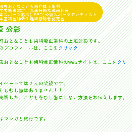
田町おとなこども歯科矯正歯科
生労働省認定 臨床研修指導歯科医
本スポーツ協会(JSPO)公認スポーツデンティスト
本歯科医師会生涯研修総合認定医
垣 公彰
町おとなこども歯科矯正歯科の上垣公彰です。
プロフィールは、ここを
クリック
おとなこども歯科矯正歯科のWebサイトは、ここを
クリ
イベートでは２人の父親です。
ともむし歯はありません！！
実践した、こどもをむし歯にしない方法をお伝えします。
はマンガと旅行です。