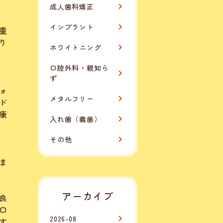
成人歯科矯正
インプラント
重
り
ホワイトニング
口腔外科・親知ら
ず
ォ
メタルフリー
ド
康
入れ歯（義歯）
その他
ま
アーカイブ
良
口
2026-08
す