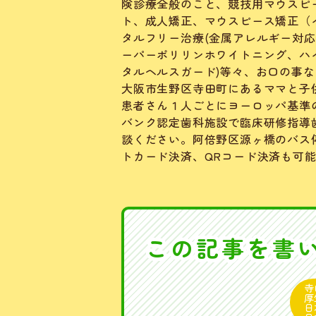
険診療全般のこと、競技用マウスピー
ト、成人矯正、マウスピース矯正（イ
タルフリー治療(金属アレルギー対応
ーパーポリリンホワイトニング、ハ
タルヘルスガード)等々、お口の事
大阪市生野区寺田町にあるママと子
患者さん１人ごとにヨーロッパ基準
バンク認定歯科施設で臨床研修指導
談ください。阿倍野区源ヶ橋のバス
トカード決済、QRコード決済も可
この記事を書
寺
厚
日