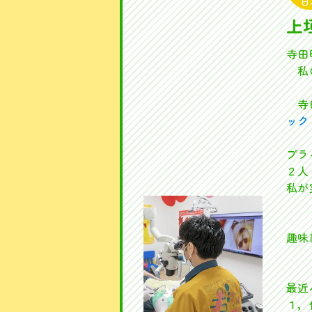
日
上
寺田
私の
寺田
ック
プラ
２人
私が
趣味
最近
１，