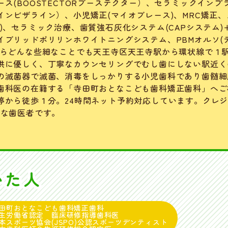
ス(BOOSTECTORブーステクター）、セラミックインプ
ンビザライン）、小児矯正(マイオブレース)、MRC矯正、
)、セラミック治療、歯質強石灰化システム(CAPシステム)
イブリッドポリリンホワイトニングシステム、PBMオルソ(
ならどんな些細なことでも天王寺区天王寺駅から環状線で１
供に優しく、丁寧なカウンセリングでむし歯にしない駅近く
の滅菌器で滅菌、消毒をしっかりする小児歯科であり歯髄細
歯科医の在籍する「寺田町おとなこども歯科矯正歯科」へご
停から徒歩１分。24時間ネット予約対応しています。クレ
能な歯医者です。
いた人
田町おとなこども歯科矯正歯科
生労働省認定 臨床研修指導歯科医
本スポーツ協会(JSPO)公認スポーツデンティスト