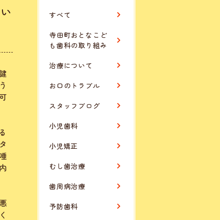
つい
すべて
寺田町おとなこど
も歯科の取り組み
治療について
健
う
お口のトラブル
可
スタッフブログ
小児歯科
る
タ
小児矯正
唾
むし歯治療
内
歯周病治療
悪
予防歯科
く