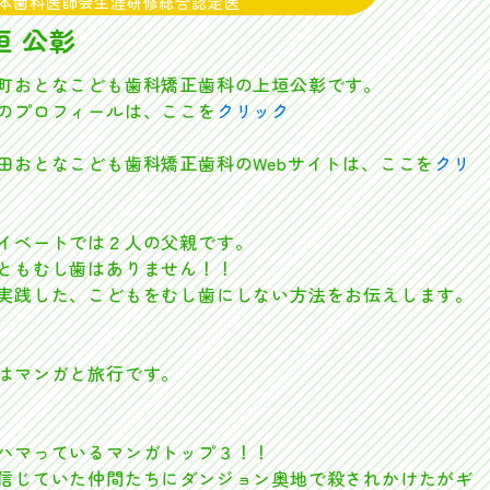
本歯科医師会生涯研修総合認定医
垣 公彰
町おとなこども歯科矯正歯科の上垣公彰です。
プロフィールは、ここを
クリック
おとなこども歯科矯正歯科のWebサイトは、ここを
クリ
イベートでは２人の父親です。
ともむし歯はありません！！
実践した、こどもをむし歯にしない方法をお伝えします。
はマンガと旅行です。
ハマっているマンガトップ３！！
信じていた仲間たちにダンジョン奥地で殺されかけたがギ