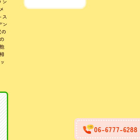
ラン
メ
+ス
デン
駅の
の
胞
相
ジッ
06-6777-6288