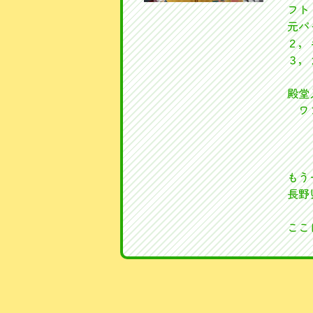
フト
元パ
２，
３，
殿堂
ワ
もう
長野
ここ