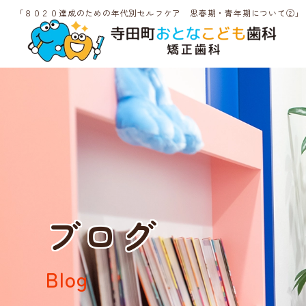
「８０２０達成のための年代別セルフケア 思春期・青年期について②」
ブログ
Blog