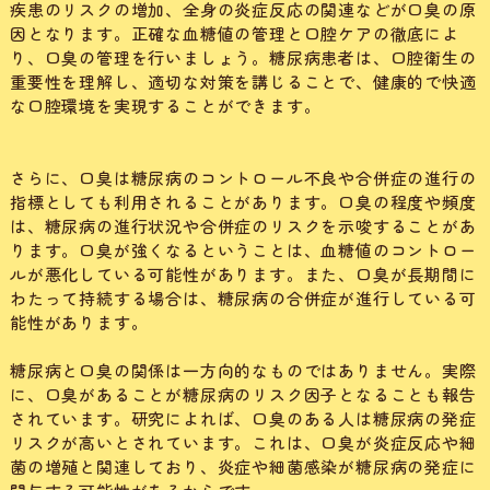
疾患のリスクの増加、全身の炎症反応の関連などが口臭の原
因となります。正確な血糖値の管理と口腔ケアの徹底によ
り、口臭の管理を行いましょう。糖尿病患者は、口腔衛生の
重要性を理解し、適切な対策を講じることで、健康的で快適
な口腔環境を実現することができます。
さらに、口臭は糖尿病のコントロール不良や合併症の進行の
指標としても利用されることがあります。口臭の程度や頻度
は、糖尿病の進行状況や合併症のリスクを示唆することがあ
ります。口臭が強くなるということは、血糖値のコントロー
ルが悪化している可能性があります。また、口臭が長期間に
わたって持続する場合は、糖尿病の合併症が進行している可
能性があります。
糖尿病と口臭の関係は一方向的なものではありません。実際
に、口臭があることが糖尿病のリスク因子となることも報告
されています。研究によれば、口臭のある人は糖尿病の発症
リスクが高いとされています。これは、口臭が炎症反応や細
菌の増殖と関連しており、炎症や細菌感染が糖尿病の発症に