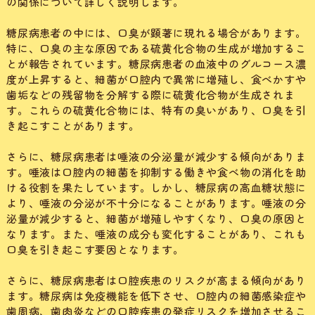
の関係について詳しく説明します。
糖尿病患者の中には、口臭が顕著に現れる場合があります。
特に、口臭の主な原因である硫黄化合物の生成が増加するこ
とが報告されています。糖尿病患者の血液中のグルコース濃
度が上昇すると、細菌が口腔内で異常に増殖し、食べかすや
歯垢などの残留物を分解する際に硫黄化合物が生成されま
す。これらの硫黄化合物には、特有の臭いがあり、口臭を引
き起こすことがあります。
さらに、糖尿病患者は唾液の分泌量が減少する傾向がありま
す。唾液は口腔内の細菌を抑制する働きや食べ物の消化を助
ける役割を果たしています。しかし、糖尿病の高血糖状態に
より、唾液の分泌が不十分になることがあります。唾液の分
泌量が減少すると、細菌が増殖しやすくなり、口臭の原因と
なります。また、唾液の成分も変化することがあり、これも
口臭を引き起こす要因となります。
さらに、糖尿病患者は口腔疾患のリスクが高まる傾向があり
ます。糖尿病は免疫機能を低下させ、口腔内の細菌感染症や
歯周病、歯肉炎などの口腔疾患の発症リスクを増加させるこ