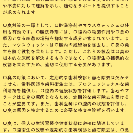
や不安に対して理解を示し、適切なサポートを提供すること
が求められます。
口臭対策の一環として、口腔洗浄剤やマウスウォッシュの使
用も有効です。口腔洗浄剤には、口腔内の殺菌作用や口臭の
原因となる細菌の増殖を抑制する成分が含まれています。ま
た、マウスウォッシュは口腔内の残留物を除去し、口臭の発
生を防ぐ役割を果たします。ただし、これらの製品は口臭の
根本的な原因を解決するものではなく、口腔衛生の補完的な
役割を果たすため、適切に使用する必要があります。
口臭の対策において、定期的な歯科検診と歯石除去は欠かせ
ません。歯科医師や歯科衛生士は、プロフェッショナルな歯
科清掃を提供し、口腔内の健康状態を評価します。歯石やプ
ラークは口臭の原因となるため、定期的な歯石除去を受ける
ことが重要です。また、歯科医師は口腔内の状態を評価し、
口臭の原因を特定するために必要な検査や診断を行います。
口臭は、個人の生活習慣や健康状態に密接に関連していま
す。口腔衛生の改善や定期的な歯科検診と歯石除去は、口臭