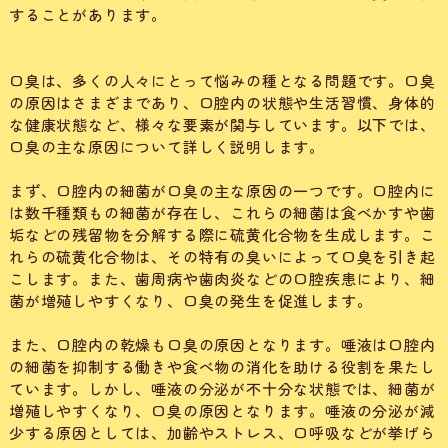
することがあります。
口臭は、多くの人々にとって悩みの種となる問題です。口臭
の原因はさまざまであり、口腔内の状態や生活習慣、身体的
な健康状態など、様々な要素が関与しています。以下では、
口臭の主な原因について詳しく説明します。
まず、口腔内の細菌が口臭の主な原因の一つです。口腔内に
は数千種類もの細菌が存在し、これらの細菌は食べかすや歯
垢などの残留物を分解する際に硫黄化合物を生成します。こ
れらの硫黄化合物は、その特有の臭いによって口臭を引き起
こします。また、歯周病や歯肉炎などの口腔疾患により、細
菌が増殖しやすくなり、口臭の発生を促進します。
また、口腔内の乾燥も口臭の原因となります。唾液は口腔内
の細菌を抑制する働きや食べ物の消化を助ける役割を果たし
ています。しかし、唾液の分泌が不十分な状態では、細菌が
増殖しやすくなり、口臭の原因となります。唾液の分泌が減
少する原因としては、加齢やストレス、口呼吸などが挙げら