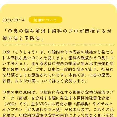
2023/09/14
治療について
「口臭の悩み解消！歯科のプロが伝授する対
策方法と予防法」
口臭（こうしゅう）は、口腔内やその周辺の組織から発せら
れる不快な臭いのことを指します。歯科の観点から口臭につ
いて考えると、主な原因は口腔内の細菌が生み出す揮発性硫
黄化合物（VSC）です。口臭は一般的な悩みであり、社会的
な問題としても認識されています。本稿では、口臭の原因、
評価、および対策について詳しく説明します。
口臭の主な原因は、口腔内に存在する細菌が食物の残渣やプ
ラーク（歯垢）を分解する際に発生する揮発性硫黄化合物
（VSC）です。主なVSCには硫化水素（腐卵臭）やメチルメ
ルカプタン（ガス漏れやゴム臭）が含まれます。これらの化
合物は、口腔内の環境や食事の内容によって異なる臭いを発