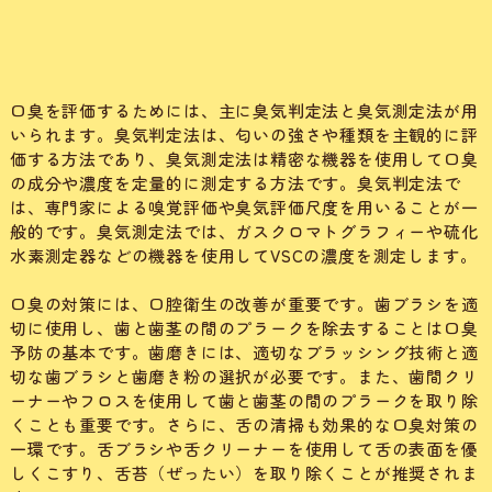
口臭を評価するためには、主に臭気判定法と臭気測定法が用
いられます。臭気判定法は、匂いの強さや種類を主観的に評
価する方法であり、臭気測定法は精密な機器を使用して口臭
の成分や濃度を定量的に測定する方法です。臭気判定法で
は、専門家による嗅覚評価や臭気評価尺度を用いることが一
般的です。臭気測定法では、ガスクロマトグラフィーや硫化
水素測定器などの機器を使用してVSCの濃度を測定します。
口臭の対策には、口腔衛生の改善が重要です。歯ブラシを適
切に使用し、歯と歯茎の間のプラークを除去することは口臭
予防の基本です。歯磨きには、適切なブラッシング技術と適
切な歯ブラシと歯磨き粉の選択が必要です。また、歯間クリ
ーナーやフロスを使用して歯と歯茎の間のプラークを取り除
くことも重要です。さらに、舌の清掃も効果的な口臭対策の
一環です。舌ブラシや舌クリーナーを使用して舌の表面を優
しくこすり、舌苔（ぜったい）を取り除くことが推奨されま