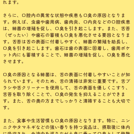
れます。
さらに、口腔内の異常な状態や疾患も口臭の原因となりま
す。例えば、虫歯や歯周病、歯肉炎、口内炎などの口腔疾患
は、細菌の増殖を促し、口臭を引き起こします。また、舌苔
（ぜったい）や歯石の蓄積も口臭を悪化させる要因となりま
す。舌苔は舌の表面に付着しやすく、細菌の繁殖を助長し、
口臭を引き起こします。歯石は歯の表面に固着し、歯周ポケ
ット内にも蓄積することで、細菌の増殖を促し、口臭を悪化
させます。
口臭の原因となる細菌は、舌の表面に付着しやすいことが知
られています。そのため、舌の清掃は非常に重要です。舌ブ
ラシや舌クリーナーを使用して、舌の表面を優しくこすり、
舌苔を取り除くことで、口臭の発生を抑えることができま
す。また、舌の奥の方までしっかりと清掃することも大切で
す。
また、食事や生活習慣も口臭の原因となります。特に、ニン
ニクやタマネギなどの強い香りを持つ食品は、摂取後に体内
に吸収され、血液中を巡りながら息に乗って口臭として発散