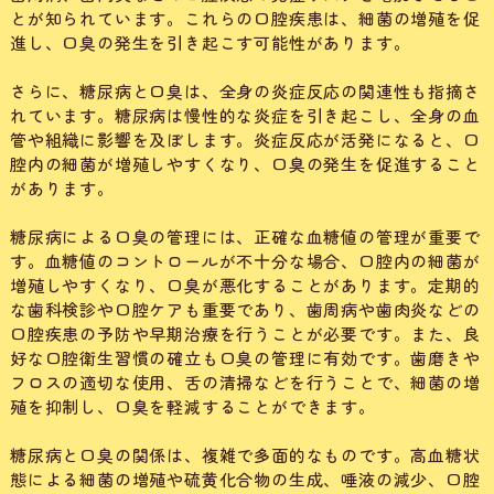
とが知られています。これらの口腔疾患は、細菌の増殖を促
進し、口臭の発生を引き起こす可能性があります。
さらに、糖尿病と口臭は、全身の炎症反応の関連性も指摘さ
れています。糖尿病は慢性的な炎症を引き起こし、全身の血
管や組織に影響を及ぼします。炎症反応が活発になると、口
腔内の細菌が増殖しやすくなり、口臭の発生を促進すること
があります。
糖尿病による口臭の管理には、正確な血糖値の管理が重要で
す。血糖値のコントロールが不十分な場合、口腔内の細菌が
増殖しやすくなり、口臭が悪化することがあります。定期的
な歯科検診や口腔ケアも重要であり、歯周病や歯肉炎などの
口腔疾患の予防や早期治療を行うことが必要です。また、良
好な口腔衛生習慣の確立も口臭の管理に有効です。歯磨きや
フロスの適切な使用、舌の清掃などを行うことで、細菌の増
殖を抑制し、口臭を軽減することができます。
糖尿病と口臭の関係は、複雑で多面的なものです。高血糖状
態による細菌の増殖や硫黄化合物の生成、唾液の減少、口腔