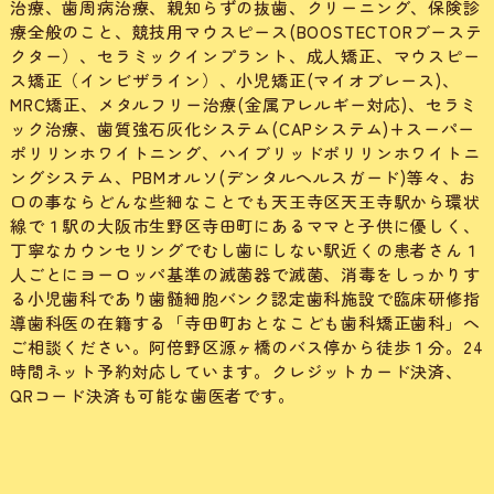
治療、歯周病治療、親知らずの抜歯、クリーニング、保険診
療全般のこと、競技用マウスピース(BOOSTECTORブーステ
クター）、セラミックインプラント、成人矯正、マウスピー
ス矯正（インビザライン）、小児矯正(マイオブレース)、
MRC矯正、メタルフリー治療(金属アレルギー対応)、セラミ
ック治療、歯質強石灰化システム(CAPシステム)+スーパー
ポリリンホワイトニング、ハイブリッドポリリンホワイトニ
ングシステム、PBMオルソ(デンタルヘルスガード)等々、お
口の事ならどんな些細なことでも天王寺区天王寺駅から環状
線で１駅の大阪市生野区寺田町にあるママと子供に優しく、
丁寧なカウンセリングでむし歯にしない駅近くの患者さん１
人ごとにヨーロッパ基準の滅菌器で滅菌、消毒をしっかりす
る小児歯科であり歯髄細胞バンク認定歯科施設で臨床研修指
導歯科医の在籍する「寺田町おとなこども歯科矯正歯科」へ
ご相談ください。阿倍野区源ヶ橋のバス停から徒歩１分。24
時間ネット予約対応しています。クレジットカード決済、
QRコード決済も可能な歯医者です。