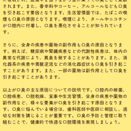
されます。また、香辛料やコーヒー、アルコールなども口臭
を引き起こす要因となります。生活習慣面では、たばこの喫
煙も口臭の原因となります。喫煙により、タールやニコチン
が口腔内に付着し、口臭を悪化させることが知られていま
す。
さらに、全身の疾患や薬物の副作用も口臭の原因となりま
す。例えば、糖尿病や腎臓疾患などの代謝性疾患は、体内の
異常な代謝により、異臭を発することがあります。また、消
化器系の疾患や胃酸逆流などの消化器症状も口臭を引き起こ
すことがあります。また、一部の薬物は副作用として口臭を
引き起こすことがあります。
以上が口臭の主な原因についての説明です。口腔内の細菌、
口腔疾患、口腔乾燥、食事や生活習慣、全身の疾患や薬物の
副作用など、様々な要素が口臭を引き起こす原因となりま
す。口臭に悩んでいる場合は、歯科医師や医師に相談し、適
切な対策を講じることが重要です。口臭の予防と管理に取り
組むことで、健康的で快適な口腔環境を実現しましょう。