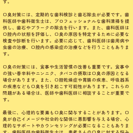
す。
口臭対策には、定期的な歯科検診と歯石除去が必要です。歯
科医師や歯科衛生士は、プロフェッショナルな歯科清掃を提
供し、歯石やプラークの除去を行います。また、歯科医師は
口腔内の状態を評価し、口臭の原因を特定するために必要な
検査や診断を行います。必要に応じて、歯科医師は歯周病や
虫歯の治療、口腔内の感染症の治療などを行うこともありま
す。
口臭の対策には、食事や生活習慣の改善も重要です。食事中
の強い香辛料やニンニク、タバコの摂取は口臭の原因となる
場合があります。また、口腔乾燥症や胃腸の疾患、呼吸器系
の疾患なども口臭を引き起こす可能性があります。これらの
問題がある場合は、医師や歯科医師に相談することが重要で
す。
最後に、心理的な要素も口臭に関与することがあります。口
臭が自己イメージや社会的な関係に悪影響を与える場合、心
理的なサポートやカウンセリングが必要になることもありま
す。歯科医師や歯科衛生士は、患者さんの口臭に対する悩み