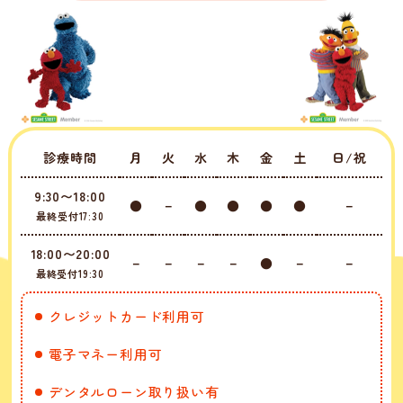
診療時間
月
火
水
木
金
土
日/祝
9:30〜18:00
●
－
●
●
●
●
－
最終受付17:30
18:00〜20:00
－
－
－
－
●
－
－
最終受付19:30
クレジットカード利用可
電子マネー利用可
デンタルローン取り扱い有