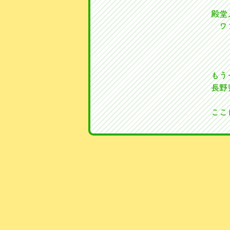
殿堂
ワ
もう
長野
ここ