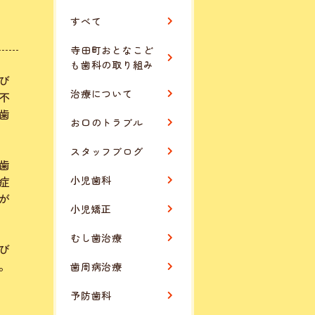
すべて
寺田町おとなこど
も歯科の取り組み
び
治療について
不
歯
お口のトラブル
スタッフブログ
歯
症
小児歯科
が
小児矯正
むし歯治療
び
。
歯周病治療
予防歯科