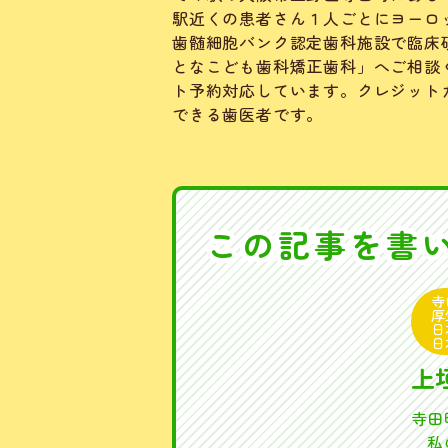
駅近くの患者さん１人ごとにヨーロ
歯髄細胞バンク認定歯科施設で臨床
となこども歯科矯正歯科」へご相談
ト予約対応しています。クレジット
できる歯医者です。
この記事を書
寺
厚
日
日
上
寺田
私の