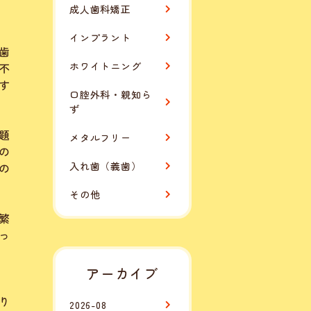
成人歯科矯正
インプラント
歯
ホワイトニング
不
す
口腔外科・親知ら
ず
題
メタルフリー
の
入れ歯（義歯）
の
その他
繁
っ
アーカイブ
り
2026-08