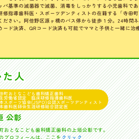
ッパ基準の滅菌器で滅菌、消毒をしっかりする小児歯科であ
研修指導歯科医・スポーツデンティストの在籍する「寺田町
ください。阿倍野区源ヶ橋のバス停から徒歩１分。24時間
カード決済、QRコード決済も可能でママと子供と一緒に治
いた人
田町おとなこども歯科矯正歯科
生労働省認定 臨床研修指導歯科医
本スポーツ協会(JSPO)公認スポーツデンティスト
本歯科医師会生涯研修総合認定医
垣 公彰
町おとなこども歯科矯正歯科の上垣公彰です。
プロフィールは、ここを
クリック