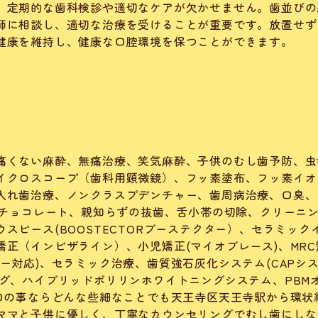
、定期的な歯科検診や適切なケアが欠かせません。歯並びの
師に相談し、適切な治療を受けることが重要です。放置せず
健康を維持し、健康な口腔環境を保つことができます。
痛くない麻酔、無痛治療、笑気麻酔、子供のむし歯予防、虫
イクロスコープ（歯科用顕微鏡）、フッ素塗布、フッ素イオ
入れ歯治療、ノンクラスプデンチャー、歯周病治療、口臭、
いチョコレート、
親知らずの抜歯、舌小帯の切除、クリーニ
スピース(BOOSTECTORブーステクター）、セラミック
正（インビザライン）、小児矯正(マイオブレース)、MRC
ー対応)、セラミック治療、歯質強石灰化システム(CAPシ
グ、ハイブリッドポリリンホワイトニングシステム、PBM
お口の事ならどんな些細なことでも天王寺区天王寺駅から環状
ママと子供に優しく、丁寧なカウンセリングでむし歯にしな