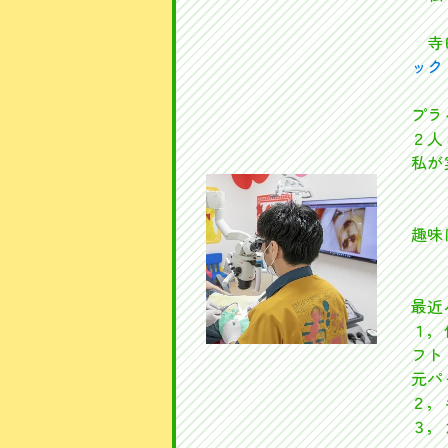
寺田
ック
プラ
２人
私が
趣味
最近
１，
フト
元パ
２，
３，