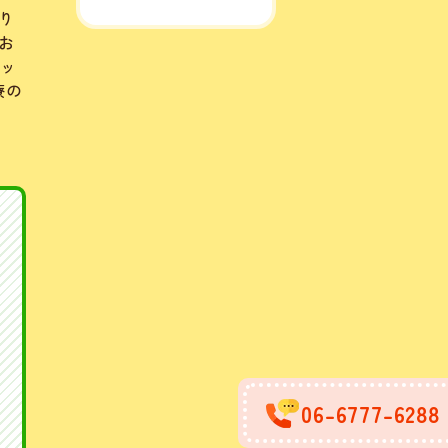
り
お
ネッ
療の
06-6777-6288