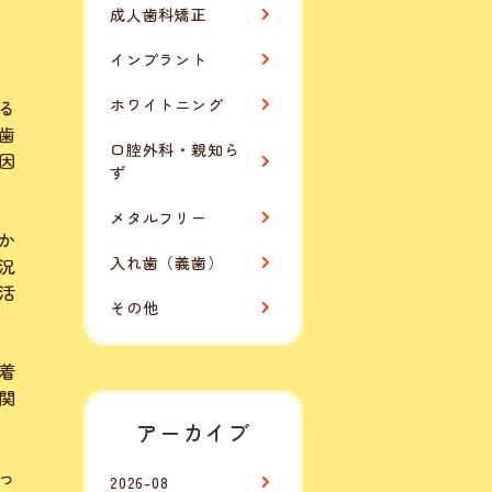
成人歯科矯正
インプラント
ホワイトニング
る
歯
口腔外科・親知ら
因
ず
メタルフリー
か
入れ歯（義歯）
況
活
その他
着
関
アーカイブ
っ
2026-08