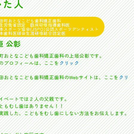
いた人
田町おとなこども歯科矯正歯科
生労働省認定 臨床研修指導歯科医
本スポーツ協会(JSPO)公認スポーツデンティスト
本歯科医師会生涯研修総合認定医
垣 公彰
町おとなこども歯科矯正歯科の上垣公彰です。
プロフィールは、ここを
クリック
おとなこども歯科矯正歯科のWebサイトは、ここを
クリ
イベートでは２人の父親です。
ともむし歯はありません！！
実践した、こどもをむし歯にしない方法をお伝えします。