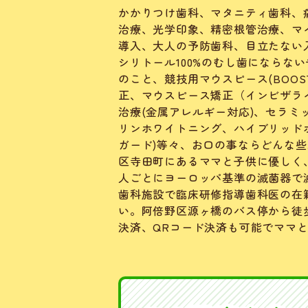
かかりつけ歯科、マタニティ歯科、
治療、光学印象、精密根管治療、マ
導入、大人の予防歯科、目立たない
シリトール100%のむし歯にならな
のこと、競技用マウスピース(BOO
正、マウスピース矯正（インビザライ
治療(金属アレルギー対応)、セラミ
リンホワイトニング、ハイブリッド
ガード)等々、お口の事ならどんな
区寺田町にあるママと子供に優しく
人ごとにヨーロッパ基準の滅菌器で
歯科施設で臨床研修指導歯科医の在
い。阿倍野区源ヶ橋のバス停から徒
決済、QRコード決済も可能でママ