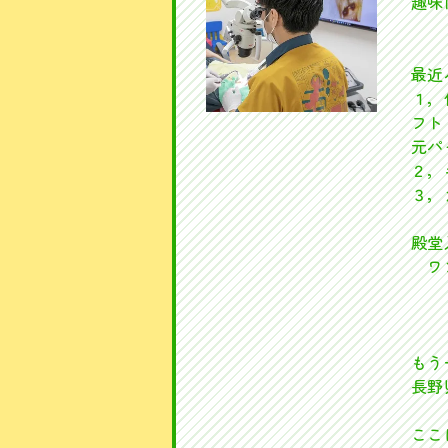
趣味
最近
１，
フト
元パ
２，
３，
殿堂
ワ
もう
長野
ここ