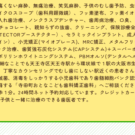
痛くない麻酔、無痛治療、笑気麻酔、子供のむし歯予防、虫
イクロスコープ（歯科用顕微鏡）、フッ素塗布、フッ素イオ
入れ歯治療、ノンクラスプデンチャー、歯周病治療、口臭、
いチョコレート、
親知らずの抜歯、クリーニング、保険診療
STECTORブーステクター）、セラミックインプラント、成
ン）、小児矯正(マイオブレース)、MRC矯正、メタルフリ
ック治療、歯質強石灰化システム(CAPシステム)+スーパー
ポリリンホワイトニングシステム、PBMオルソ(デンタルヘ
些細なことでも天王寺区天王寺駅から環状線で１駅の大阪市
、丁寧なカウンセリングでむし歯にしない駅近くの患者さん
滅菌、消毒をしっかりする小児歯科であり歯髄細胞バンク認
籍する「寺田町おとなこども歯科矯正歯科」へご相談くださ
歩１分。24時間ネット予約対応しています。クレジットカ
と子供と一緒に治療のできる歯医者です。