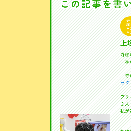
この記事を書
寺
厚
日
日
上
寺田
私の
寺田
ック
プラ
２人
私が