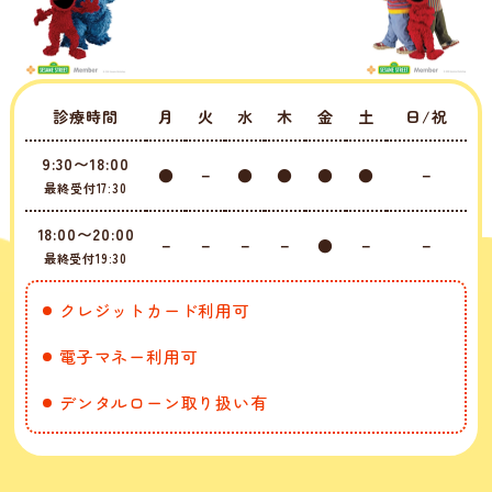
診療時間
月
火
水
木
金
土
日/祝
9:30〜18:00
●
－
●
●
●
●
－
最終受付17:30
18:00〜20:00
－
－
－
－
●
－
－
最終受付19:30
クレジットカード利用可
電子マネー利用可
デンタルローン取り扱い有