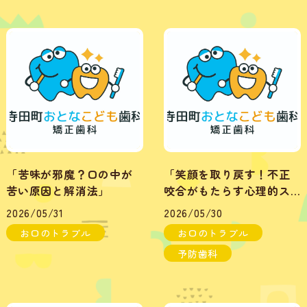
「苦味が邪魔？口の中が
「笑顔を取り戻す！不正
苦い原因と解消法」
咬合がもたらす心理的ス
トレスとは？」
2026/05/31
2026/05/30
お口のトラブル
お口のトラブル
予防歯科